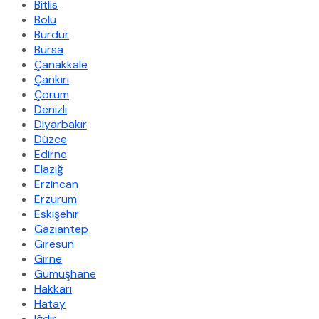
Bitlis
Bolu
Burdur
Bursa
Çanakkale
Çankırı
Çorum
Denizli
Diyarbakır
Düzce
Edirne
Elazığ
Erzincan
Erzurum
Eskişehir
Gaziantep
Giresun
Girne
Gümüşhane
Hakkari
Hatay
Iğdır