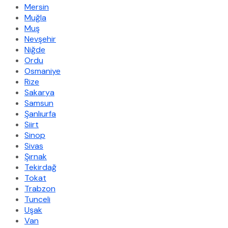
Mersin
Muğla
Muş
Nevşehir
Niğde
Ordu
Osmaniye
Rize
Sakarya
Samsun
Şanlıurfa
Siirt
Sinop
Sivas
Şırnak
Tekirdağ
Tokat
Trabzon
Tunceli
Uşak
Van