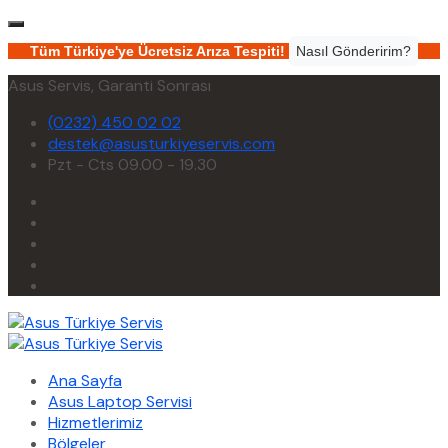
Tüm Türkiye'ye Ücretsiz Arıza Tespiti!
Nasıl Gönderirim?
Asus Servis, Garanti Sonrası
(0232) 450 02 02
destek@asusturkiyeservis.com
Pzt - Cts 09.00 - 19.30
Ana Sayfa
Asus Laptop Servisi
Hizmetlerimiz
Bölgeler