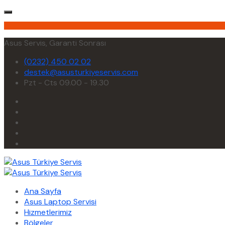
Asus Servis, Garanti Sonrası
(0232) 450 02 02
destek@asusturkiyeservis.com
Pzt - Cts 09.00 - 19.30
Ana Sayfa
Asus Laptop Servisi
Hizmetlerimiz
Bölgeler