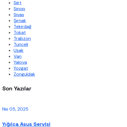
Siirt
Sinop
Sivas
Şırnak
Tekirdağ
Tokat
Trabzon
Tunceli
Uşak
Van
Yalova
Yozgat
Zonguldak
Son Yazılar
Nis 05, 2025
Yığılca Asus Servisi