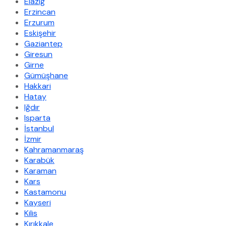
Elazığ
Erzincan
Erzurum
Eskişehir
Gaziantep
Giresun
Girne
Gümüşhane
Hakkari
Hatay
Iğdır
Isparta
İstanbul
İzmir
Kahramanmaraş
Karabük
Karaman
Kars
Kastamonu
Kayseri
Kilis
Kırıkkale