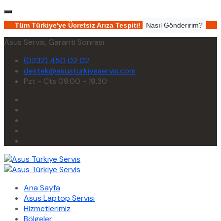
Tüm Türkiye'ye Ücretsiz Arıza Tespiti!
Nasıl Gönderirim?
Asus Servis, Garanti Sonrası
(0232) 450 02 02
destek@asusturkiyeservis.com
Pzt - Cts 09.00 - 19.30
Ana Sayfa
Asus Laptop Servisi
Hizmetlerimiz
Bölgeler