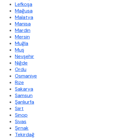
Lefkoşa
Mağusa
Malatya
Manisa
Mardin
Mersin
Muğla
Muş
Nevşehir
Niğde
Ordu
Osmaniye
Rize
Sakarya
Samsun
Şanlıurfa
Siirt
Sinop
Sivas
Şırnak
Tekirdağ