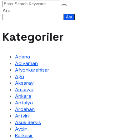
Ara
Ara
Kategoriler
Adana
Adıyaman
Afyonkarahisar
Ağrı
Aksaray
Amasya
Ankara
Antalya
Ardahan
Artvin
Asus Servis
Aydın
Balıkesir