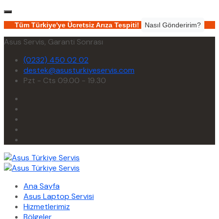
Tüm Türkiye'ye Ücretsiz Arıza Tespiti!
Nasıl Gönderirim?
Asus Servis, Garanti Sonrası
(0232) 450 02 02
destek@asusturkiyeservis.com
Pzt - Cts 09.00 - 19.30
Ana Sayfa
Asus Laptop Servisi
Hizmetlerimiz
Bölgeler