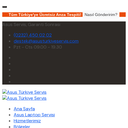
Tüm Türkiye'ye Ücretsiz Arıza Tespiti!
Nasıl Gönderirim?
Asus Servis, Garanti Sonrası
(0232) 450 02 02
destek@asusturkiyeservis.com
Pzt - Cts 09.00 - 19.30
Ana Sayfa
Asus Laptop Servisi
Hizmetlerimiz
Bölgeler