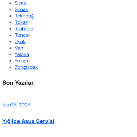
Sivas
Şırnak
Tekirdağ
Tokat
Trabzon
Tunceli
Uşak
Van
Yalova
Yozgat
Zonguldak
Son Yazılar
Nis 05, 2025
Yığılca Asus Servisi