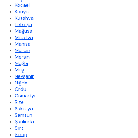
Kocaeli
Konya
Kütahya
Lefkoşa
Mağusa
Malatya
Manisa
Mardin
Mersin
Muğla
Muş
Nevşehir
Niğde
Ordu
Osmaniye
Rize
Sakarya
Samsun
Şanlıurfa
Siirt
Sinop