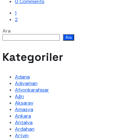
0 Comments
1
2
Ara
Ara
Kategoriler
Adana
Adıyaman
Afyonkarahisar
Ağrı
Aksaray
Amasya
Ankara
Antalya
Ardahan
Artvin