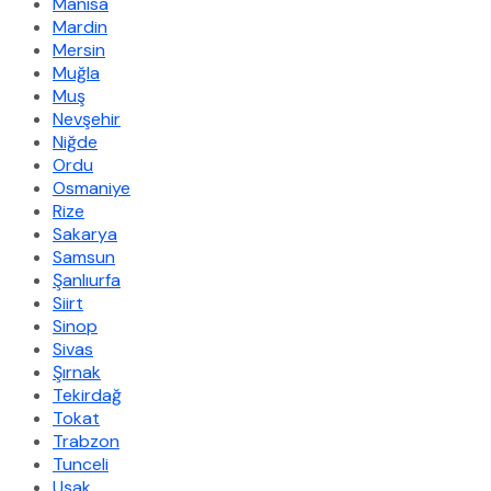
Manisa
Mardin
Mersin
Muğla
Muş
Nevşehir
Niğde
Ordu
Osmaniye
Rize
Sakarya
Samsun
Şanlıurfa
Siirt
Sinop
Sivas
Şırnak
Tekirdağ
Tokat
Trabzon
Tunceli
Uşak