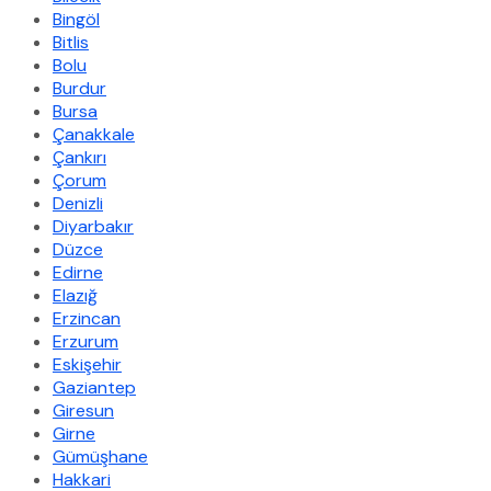
Bingöl
Bitlis
Bolu
Burdur
Bursa
Çanakkale
Çankırı
Çorum
Denizli
Diyarbakır
Düzce
Edirne
Elazığ
Erzincan
Erzurum
Eskişehir
Gaziantep
Giresun
Girne
Gümüşhane
Hakkari