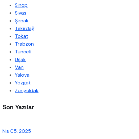
Sinop
Sivas
Şırnak
Tekirdağ
Tokat
Trabzon
Tunceli
Uşak
Van
Yalova
Yozgat
Zonguldak
Son Yazılar
Nis 05, 2025