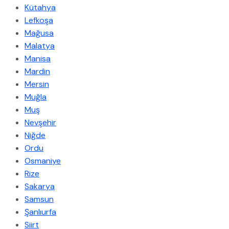
Kütahya
Lefkoşa
Mağusa
Malatya
Manisa
Mardin
Mersin
Muğla
Muş
Nevşehir
Niğde
Ordu
Osmaniye
Rize
Sakarya
Samsun
Şanlıurfa
Siirt