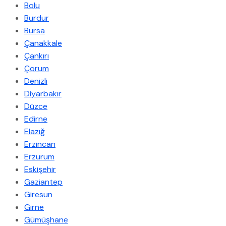
Bolu
Burdur
Bursa
Çanakkale
Çankırı
Çorum
Denizli
Diyarbakır
Düzce
Edirne
Elazığ
Erzincan
Erzurum
Eskişehir
Gaziantep
Giresun
Girne
Gümüşhane