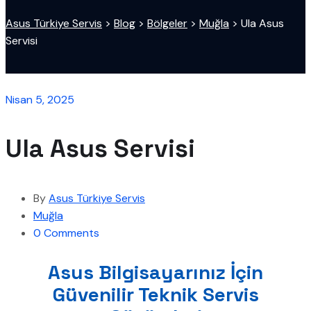
Asus Türkiye Servis
>
Blog
>
Bölgeler
>
Muğla
>
Ula Asus
Servisi
Nisan 5, 2025
Ula Asus Servisi
By
Asus Türkiye Servis
Muğla
0 Comments
Asus Bilgisayarınız İçin
Güvenilir Teknik Servis