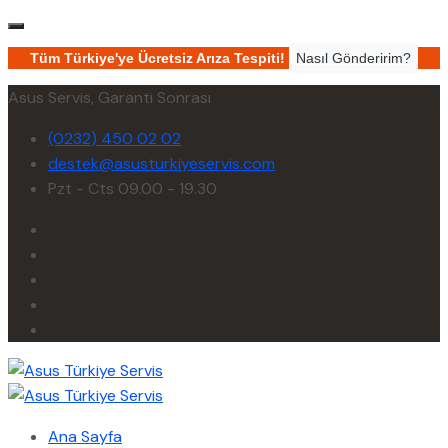
Tüm Türkiye'ye Ücretsiz Arıza Tespiti!
Nasıl Gönderirim?
Asus Servis, Garanti Sonrası
(0232) 450 02 02
destek@asusturkiyeservis.com
Pzt - Cts 09.00 - 19.30
Ana Sayfa