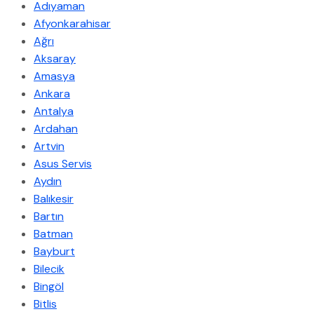
Adıyaman
Afyonkarahisar
Ağrı
Aksaray
Amasya
Ankara
Antalya
Ardahan
Artvin
Asus Servis
Aydın
Balıkesir
Bartın
Batman
Bayburt
Bilecik
Bingöl
Bitlis