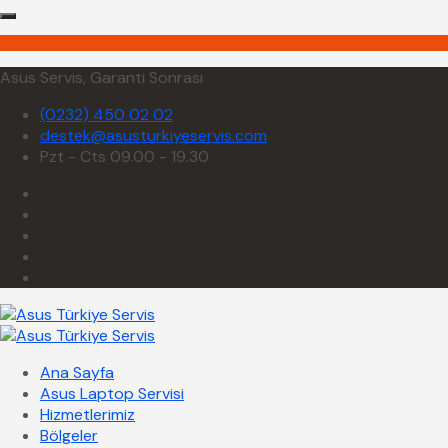
Asus Servis, Garanti Sonrası
(0232) 450 02 02
destek@asusturkiyeservis.com
Pzt - Cts 09.00 - 19.30
Ana Sayfa
Asus Laptop Servisi
Hizmetlerimiz
Bölgeler