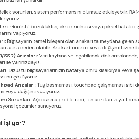
ellek sorunları, sistem performansını olumsuz etkileyebilir. RA
deriyoruz.
eri:
Görüntü bozuklukları, ekran kırılması veya piksel hataları 
narımı yapıyoruz.
rı:
Bilgisayarın temel bileşeni olan anakartta meydana gelen so
masına neden olabilir. Anakart onarımı veya değişimi hizmeti
/SSD) Arızaları:
Veri kaybına yol açabilecek disk arızalarında,
ri ile yanınızdayız.
arı:
Dizüstü bilgisayarlarınızın batarya ömrü kısaldıysa veya ş
sorunu çözüyoruz.
hpad Arızaları:
Tuş basmaması, touchpad çalışmaması gibi d
ı veya değişimi yapıyoruz.
mi Sorunları:
Aşırı ısınma problemleri, fan arızaları veya term
syonel çözümler sunuyoruz.
 İşliyor?