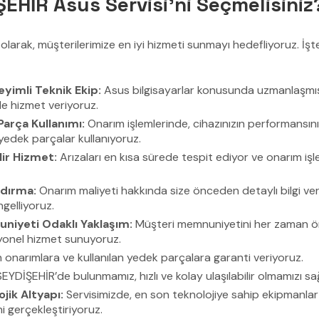
EHİR Asus Servisi’ni Seçmelisiniz
larak, müşterilerimize en iyi hizmeti sunmayı hedefliyoruz. İşte
yimli Teknik Ekip:
Asus bilgisayarlar konusunda uzmanlaşmış, 
le hizmet veriyoruz.
Parça Kullanımı:
Onarım işlemlerinde, cihazınızın performansın
l yedek parçalar kullanıyoruz.
lir Hizmet:
Arızaları en kısa sürede tespit ediyor ve onarım işlem
ndırma:
Onarım maliyeti hakkında size önceden detaylı bilgi veri
ngelliyoruz.
niyeti Odaklı Yaklaşım:
Müşteri memnuniyetini her zaman ön
yonel hizmet sunuyoruz.
 onarımlara ve kullanılan yedek parçalara garanti veriyoruz.
EYDİŞEHİR’de bulunmamız, hızlı ve kolay ulaşılabilir olmamızı sağ
jik Altyapı:
Servisimizde, en son teknolojiye sahip ekipmanlar 
ni gerçekleştiriyoruz.