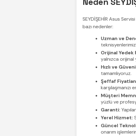
Neden SEYDİŞ
SEYDİŞEHİR Asus Servisi o
bazı nedenler:
Uzman ve Dene
teknisyenlerimiz
Orijinal Yedek 
yalnızca orijina
Hızlı ve Güveni
tamamlıyoruz.
Şeffaf Fiyatla
karşılaşmanızı e
Müşteri Memnu
yüzlü ve profes
Garanti:
Yapılan
Yerel Hizmet:
S
Güncel Teknolo
onarım işlemleri