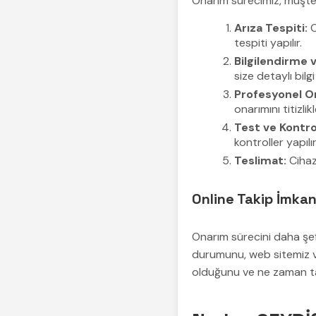
Onarım sürecimiz, müşteri
Arıza Tespiti:
C
tespiti yapılır.
Bilgilendirme 
size detaylı bilg
Profesyonel O
onarımını titizlik
Test ve Kontro
kontroller yapılır
Teslimat:
Cihazı
Online Takip İmkan
Onarım sürecini daha şeff
durumunu, web sitemiz v
olduğunu ve ne zaman ta