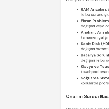
RAM Arızaları:
B
ile bu sorunu gi
Ekran Probleml
değişimi veya o
Anakart Arızala
tamamen çalışma
Sabit Disk (HDD
değişimi hizmetle
Batarya Sorunl
değişimi ile bu 
Klavye ve Touc
touchpad onarım
Soğutma Siste
konularda profe
Onarım Süreci Nasıl