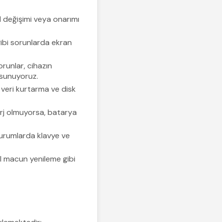
M değişimi veya onarımı
gibi sorunlarda ekran
runlar, cihazın
 sunuyoruz.
 veri kurtarma ve disk
arj olmuyorsa, batarya
urumlarda klavye ve
al macun yenileme gibi