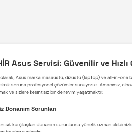
R Asus Servisi: Güvenilir ve Hızl
olarak, Asus marka masaüstü, dizüstü (laptop) ve all-in-one bi
ü teknik soruna profesyonel çözümler sunuyoruz. Amacımız, cihaz
mak ve sizlere kesintisiz bir deneyim yaşatmaktır.
iz Donanım Sorunları
en sık karşılaşılan donanım sorunlarına yönelik uzman ekibimizle 
n bazıları şunlardır: