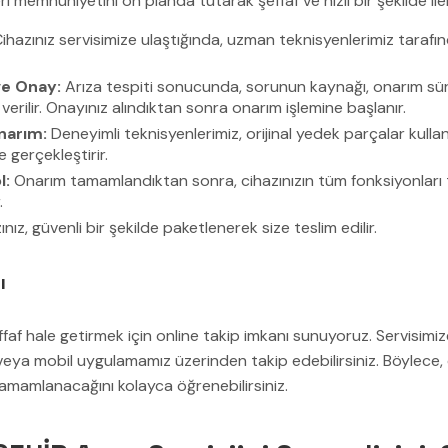
 memnuniyetini ön planda tutarak şeffaf ve hızlı bir şekilde ile
ihazınız servisimize ulaştığında, uzman teknisyenlerimiz tarafın
ve Onay:
Arıza tespiti sonucunda, sorunun kaynağı, onarım sür
i verilir. Onayınız alındıktan sonra onarım işlemine başlanır.
narım:
Deneyimli teknisyenlerimiz, orijinal yedek parçalar kulla
le gerçekleştirir.
l:
Onarım tamamlandıktan sonra, cihazınızın tüm fonksiyonları te
.
nız, güvenli bir şekilde paketlenerek size teslim edilir.
ı
af hale getirmek için online takip imkanı sunuyoruz. Servisimize 
eya mobil uygulamamız üzerinden takip edebilirsiniz. Böylece
mamlanacağını kolayca öğrenebilirsiniz.