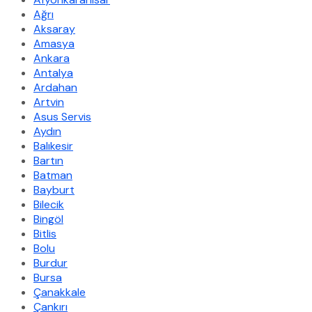
Ağrı
Aksaray
Amasya
Ankara
Antalya
Ardahan
Artvin
Asus Servis
Aydın
Balıkesir
Bartın
Batman
Bayburt
Bilecik
Bingöl
Bitlis
Bolu
Burdur
Bursa
Çanakkale
Çankırı