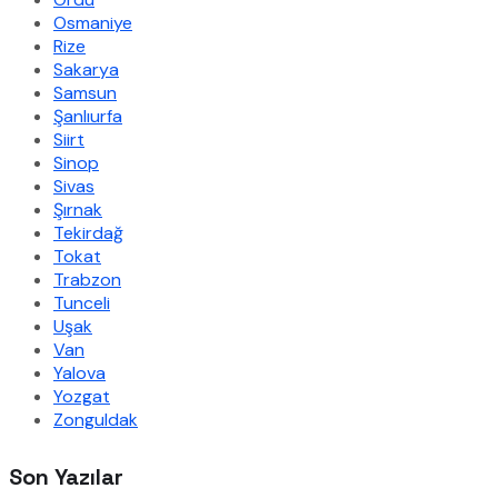
Osmaniye
Rize
Sakarya
Samsun
Şanlıurfa
Siirt
Sinop
Sivas
Şırnak
Tekirdağ
Tokat
Trabzon
Tunceli
Uşak
Van
Yalova
Yozgat
Zonguldak
Son Yazılar