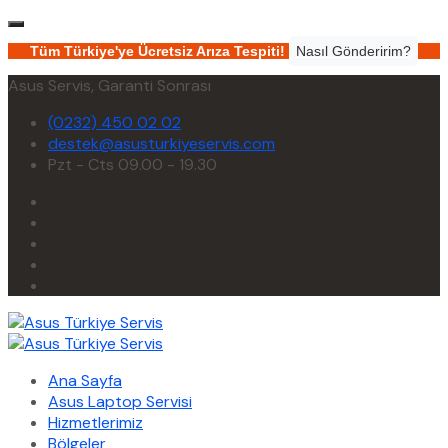
Tüm Türkiye'ye Ücretsiz Arıza Tespiti!
Nasıl Gönderirim?
Asus Servis, Garanti Sonrası
(0232) 450 02 02
destek@asusturkiyeservis.com
Pzt - Cts 09.00 - 19.30
Ana Sayfa
Asus Laptop Servisi
Hizmetlerimiz
Bölgeler