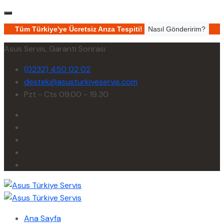
Tüm Türkiye'ye Ücretsiz Arıza Tespiti!
Nasıl Gönderirim?
Asus Servis, Garanti Sonrası
(0232) 450 02 02
destek@asusturkiyeservis.com
Pzt - Cts 09.00 - 19.30
Ana Sayfa