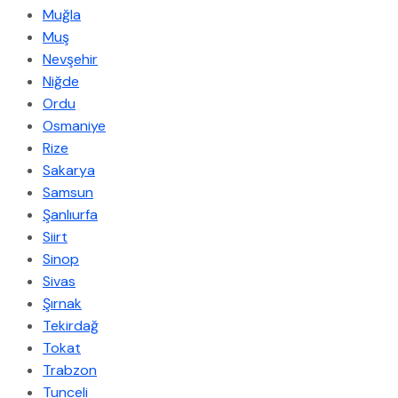
Muğla
Muş
Nevşehir
Niğde
Ordu
Osmaniye
Rize
Sakarya
Samsun
Şanlıurfa
Siirt
Sinop
Sivas
Şırnak
Tekirdağ
Tokat
Trabzon
Tunceli