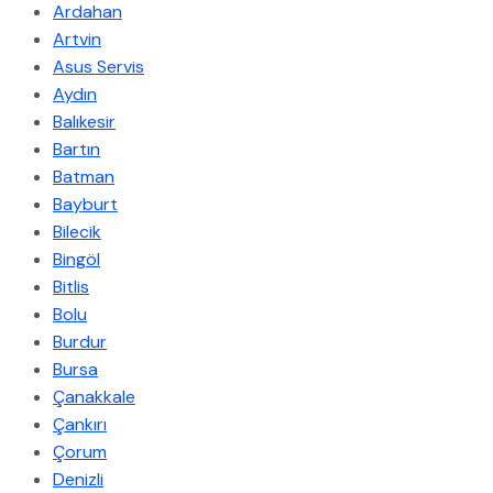
Ardahan
Artvin
Asus Servis
Aydın
Balıkesir
Bartın
Batman
Bayburt
Bilecik
Bingöl
Bitlis
Bolu
Burdur
Bursa
Çanakkale
Çankırı
Çorum
Denizli