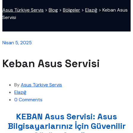
Asus Türkiye Servis
>
Blog
>
Bölgeler
>
Elazığ
>
Keban Asus
Servisi
Nisan 5, 2025
Keban Asus Servisi
By
Asus Türkiye Servis
Elazığ
0 Comments
KEBAN Asus Servisi: Asus
Bilgisayarlarınız İçin Güvenilir