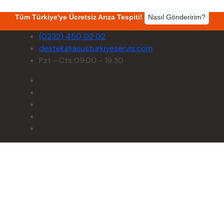
Tüm Türkiye'ye Ücretsiz Arıza Tespiti!
Nasıl Gönderirim?
(0232) 450 02 02
destek@asusturkiyeservis.com
Pzt - Cts 09.00 - 19.30