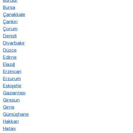
Burdur
Bursa
Çanakkale
Çankırı
Çorum
Denizli
Diyarbakır
Düzce
Edirne
Elazığ
Erzincan
Erzurum
Eskişehir
Gaziantep
Giresun
Girne
Gümüşhane
Hakkari
Hatay