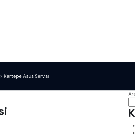
>
Kartepe Asus Servisi
Ar
si
K