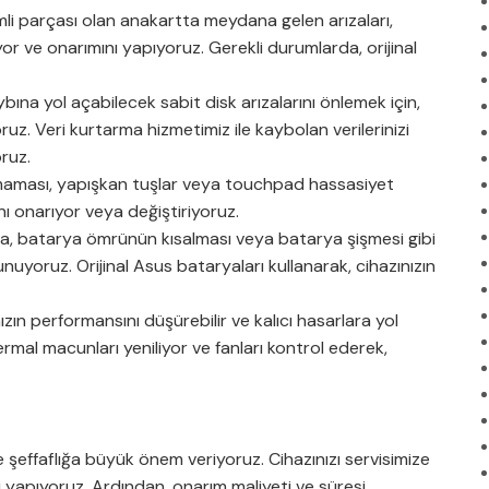
mli parçası olan anakartta meydana gelen arızaları,
r ve onarımını yapıyoruz. Gerekli durumlarda, orijinal
bına yol açabilecek sabit disk arızalarını önlemek için,
uz. Veri kurtarma hizmetimiz ile kaybolan verilerinizi
ruz.
ması, yapışkan tuşlar veya touchpad hassasiyet
nı onarıyor veya değiştiriyoruz.
, batarya ömrünün kısalması veya batarya şişmesi gibi
uyoruz. Orijinal Asus bataryaları kullanarak, cihazınızın
nızın performansını düşürebilir ve kalıcı hasarlara yol
ermal macunları yeniliyor ve fanları kontrol ederek,
şeffaflığa büyük önem veriyoruz. Cihazınızı servisimize
iti yapıyoruz. Ardından, onarım maliyeti ve süresi