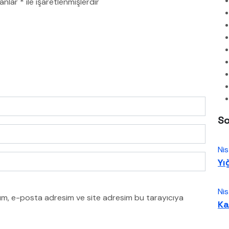
lanlar
*
ile işaretlenmişlerdir
So
Ni
Yı
Ni
dım, e-posta adresim ve site adresim bu tarayıcıya
Ka