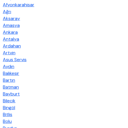
Afyonkarahisar
Ağrı
Aksaray
Amasya
Ankara
Antalya
Ardahan
Artvin
Asus Servis
Aydın
Balıkesir
Bartın
Batman
Bayburt
Bilecik
Bingöl
Bitlis
Bolu