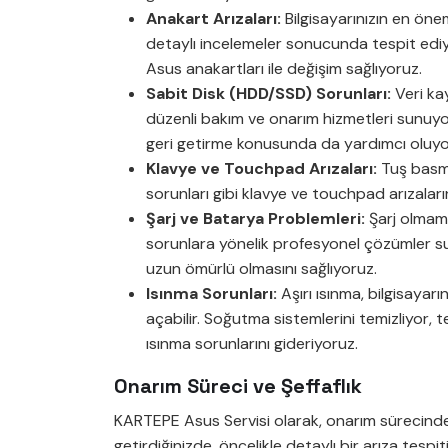
Anakart Arızaları:
Bilgisayarınızın en öne
detaylı incelemeler sonucunda tespit ediyo
Asus anakartları ile değişim sağlıyoruz.
Sabit Disk (HDD/SSD) Sorunları:
Veri kay
düzenli bakım ve onarım hizmetleri sunuyor
geri getirme konusunda da yardımcı oluyo
Klavye ve Touchpad Arızaları:
Tuş basma
sorunları gibi klavye ve touchpad arızaları
Şarj ve Batarya Problemleri:
Şarj olmama
sorunlara yönelik profesyonel çözümler sun
uzun ömürlü olmasını sağlıyoruz.
Isınma Sorunları:
Aşırı ısınma, bilgisayarı
açabilir. Soğutma sistemlerini temizliyor, t
ısınma sorunlarını gideriyoruz.
Onarım Süreci ve Şeffaflık
KARTEPE Asus Servisi olarak, onarım sürecinde 
getirdiğinizde, öncelikle detaylı bir arıza tesp