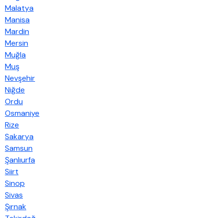
Malatya
Manisa
Mardin
Mersin
Muğla
Muş
Nevşehir
Niğde
Ordu
Osmaniye
Rize
Sakarya
Samsun
Şanlıurfa
Siirt
Sinop
Sivas
Şırnak