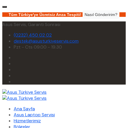
Tüm Türkiye'ye Ücretsiz Arıza Tespiti!
Nasıl Gönderirim?
Asus Servis, Garanti Sonrası
(0232) 450 02 02
destek@asusturkiyeservis.com
Pzt - Cts 09.00 - 19.30
Ana Sayfa
Asus Laptop Servisi
Hizmetlerimiz
Bölgeler