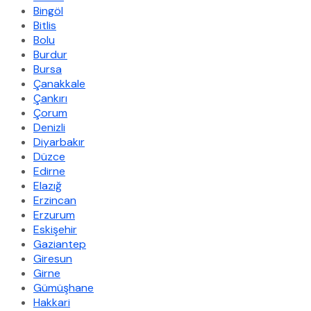
Bingöl
Bitlis
Bolu
Burdur
Bursa
Çanakkale
Çankırı
Çorum
Denizli
Diyarbakır
Düzce
Edirne
Elazığ
Erzincan
Erzurum
Eskişehir
Gaziantep
Giresun
Girne
Gümüşhane
Hakkari