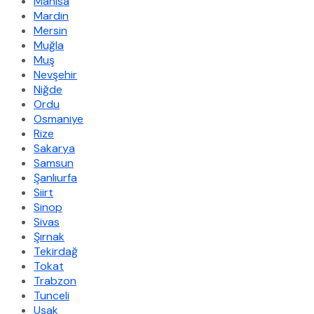
Manisa
Mardin
Mersin
Muğla
Muş
Nevşehir
Niğde
Ordu
Osmaniye
Rize
Sakarya
Samsun
Şanlıurfa
Siirt
Sinop
Sivas
Şırnak
Tekirdağ
Tokat
Trabzon
Tunceli
Uşak