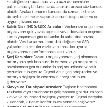
kendiliğinden kapanması veya bazı donanımların
çalışmaması gibi durumlarda anakart arızası söz konusu
olabilir. Anakart onarımı konusunda uzman ekibimiz,
detaylı incelemeler yaparak sorunu tespit eder ve en
uygun çözümü sunar.
Sabit Disk (HDD/SSD) Arızaları:
Verilerinize erişememe,
bilgisayarın çok yavaş açılması veya dosyalara erişimde
sorun yaşanması gibi durumlarda sabit disk arızası
olabilir. Veri kurtarma, sabit disk değişimi ve SSD
yükseltme hizmetlerimizle, verilerinizi koruyarak
bilgisayarınızın performansını artırıyoruz.
Şarj Sorunları:
Dizüstü bilgisayarınızın şarj olmaması,
bataryanın çok kısa sürede bitmesi veya adaptörün
arızalanması gibi durumlarda şarj sorunlarına yönelik
çözümler sunuyoruz. Orijinal Asus şarj adaptörleri ve
batarya değişimi ile cihazınızın enerji sorununu
gideriyoruz.
Klavye ve Touchpad Arızaları:
Tuşların basmaması,
takılması veya touchpad’in çalışmaması gibi durumlarda
klavye ve touchpad değişimi yapıyoruz. Orijinal parçalar
kullanarak, kullanım konforunuzu yeniden sağlıyoruz.
Isınma Sorunları:
Bilgisayarınızın aşırı ısınması,