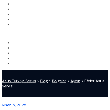
Asus Türkiye Servis
>
Blog
>
Bölgeler
>
Aydın
>
Efeler Asus
Servisi
Nisan 5, 2025