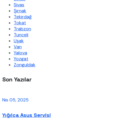
Sivas
Şırnak
Tekirdağ
Tokat
Trabzon
Tunceli
Uşak
Van
Yalova
Yozgat
Zonguldak
Son Yazılar
Nis 05, 2025
Yığılca Asus Servisi