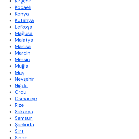
Kırşehir
Kocaeli
Konya
Kütahya
Lefkoşa
Mağusa
Malatya
Manisa
Mardin
Mersin
Muğla
Muş
Nevşehir
Niğde
Ordu
Osmaniye
Rize
Sakarya
Samsun
Şanlıurfa
Siirt
Sinop