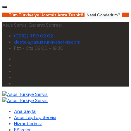
Tüm Türkiye'ye Ücretsiz Arıza Tespiti!
Nasıl Gönderirim?
Asus Servis, Garanti Sonrası
(0232) 450 02 02
destek@asusturkiyeservis.com
Pzt - Cts 09.00 - 19.30
Ana Sayfa
Asus Laptop Servisi
Hizmetlerimiz
Bölgeler