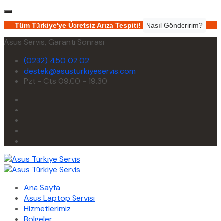
Tüm Türkiye'ye Ücretsiz Arıza Tespiti!
Nasıl Gönderirim?
Asus Servis, Garanti Sonrası
(0232) 450 02 02
destek@asusturkiyeservis.com
Pzt - Cts 09.00 - 19.30
Ana Sayfa
Asus Laptop Servisi
Hizmetlerimiz
Bölgeler