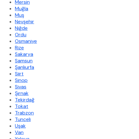
Mersin
Muğla
Muş
Nevşehir
Niğde
Ordu
Osmaniye
Rize
Sakarya
Samsun
Şanlıurfa
Siirt
Sinop
Sivas
Şırnak
Tekirdağ
Tokat
Trabzon
Tunceli
Uşak
Van
Yalova