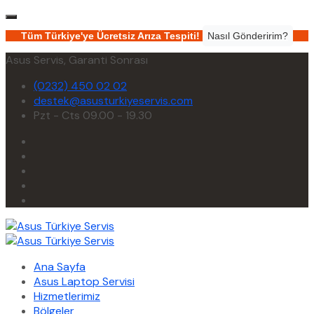
Tüm Türkiye'ye Ücretsiz Arıza Tespiti!
Nasıl Gönderirim?
Asus Servis, Garanti Sonrası
(0232) 450 02 02
destek@asusturkiyeservis.com
Pzt - Cts 09.00 - 19.30
Ana Sayfa
Asus Laptop Servisi
Hizmetlerimiz
Bölgeler