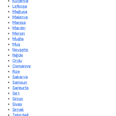
Kütahya
Lefkoşa
Mağusa
Malatya
Manisa
Mardin
Mersin
Muğla
Muş
Nevşehir
Niğde
Ordu
Osmaniye
Rize
Sakarya
Samsun
Şanlıurfa
Siirt
Sinop
Sivas
Şırnak
Tekirdağ