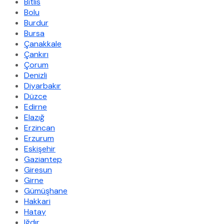
Bitlis
Bolu
Burdur
Bursa
Çanakkale
Çankırı
Çorum
Denizli
Diyarbakır
Düzce
Edirne
Elazığ
Erzincan
Erzurum
Eskişehir
Gaziantep
Giresun
Girne
Gümüşhane
Hakkari
Hatay
Iğdır