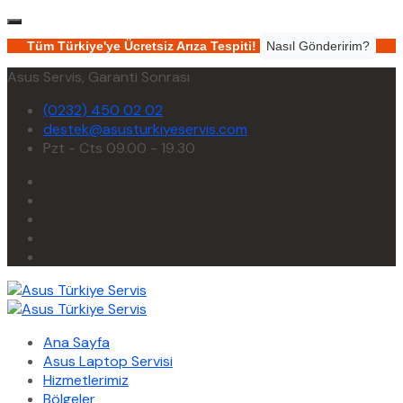
Tüm Türkiye'ye Ücretsiz Arıza Tespiti!
Nasıl Gönderirim?
Asus Servis, Garanti Sonrası
(0232) 450 02 02
destek@asusturkiyeservis.com
Pzt - Cts 09.00 - 19.30
Ana Sayfa
Asus Laptop Servisi
Hizmetlerimiz
Bölgeler