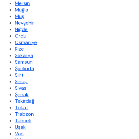
Mersin
Muğla
Muş
Nevşehir
Niğde
Ordu
Osmaniye
Rize
Sakarya
Samsun
Şanlıurfa
Siirt
Sinop
Sivas
Şırnak
Tekirdağ
Tokat
Trabzon
Tunceli
Uşak
Van