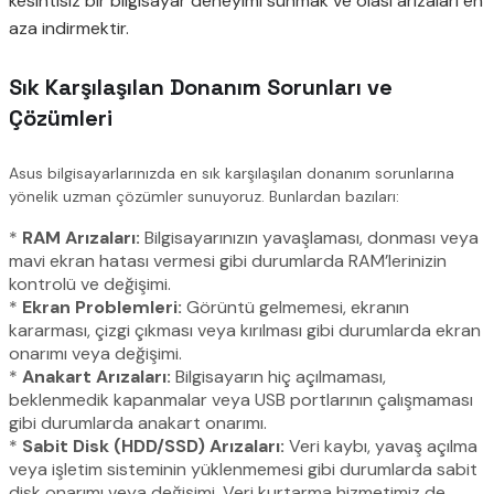
kesintisiz bir bilgisayar deneyimi sunmak ve olası arızaları en
aza indirmektir.
Sık Karşılaşılan Donanım Sorunları ve
Çözümleri
Asus bilgisayarlarınızda en sık karşılaşılan donanım sorunlarına
yönelik uzman çözümler sunuyoruz. Bunlardan bazıları:
*
RAM Arızaları:
Bilgisayarınızın yavaşlaması, donması veya
mavi ekran hatası vermesi gibi durumlarda RAM’lerinizin
kontrolü ve değişimi.
*
Ekran Problemleri:
Görüntü gelmemesi, ekranın
kararması, çizgi çıkması veya kırılması gibi durumlarda ekran
onarımı veya değişimi.
*
Anakart Arızaları:
Bilgisayarın hiç açılmaması,
beklenmedik kapanmalar veya USB portlarının çalışmaması
gibi durumlarda anakart onarımı.
*
Sabit Disk (HDD/SSD) Arızaları:
Veri kaybı, yavaş açılma
veya işletim sisteminin yüklenmemesi gibi durumlarda sabit
disk onarımı veya değişimi. Veri kurtarma hizmetimiz de