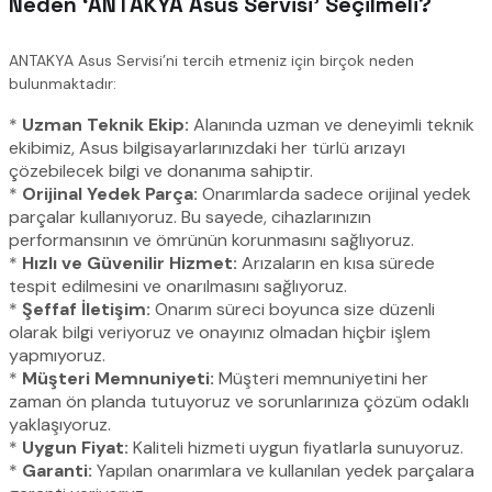
Neden ‘ANTAKYA Asus Servisi’ Seçilmeli?
ANTAKYA Asus Servisi’ni tercih etmeniz için birçok neden
bulunmaktadır:
*
Uzman Teknik Ekip:
Alanında uzman ve deneyimli teknik
ekibimiz, Asus bilgisayarlarınızdaki her türlü arızayı
çözebilecek bilgi ve donanıma sahiptir.
*
Orijinal Yedek Parça:
Onarımlarda sadece orijinal yedek
parçalar kullanıyoruz. Bu sayede, cihazlarınızın
performansının ve ömrünün korunmasını sağlıyoruz.
*
Hızlı ve Güvenilir Hizmet:
Arızaların en kısa sürede
tespit edilmesini ve onarılmasını sağlıyoruz.
*
Şeffaf İletişim:
Onarım süreci boyunca size düzenli
olarak bilgi veriyoruz ve onayınız olmadan hiçbir işlem
yapmıyoruz.
*
Müşteri Memnuniyeti:
Müşteri memnuniyetini her
zaman ön planda tutuyoruz ve sorunlarınıza çözüm odaklı
yaklaşıyoruz.
*
Uygun Fiyat:
Kaliteli hizmeti uygun fiyatlarla sunuyoruz.
*
Garanti:
Yapılan onarımlara ve kullanılan yedek parçalara