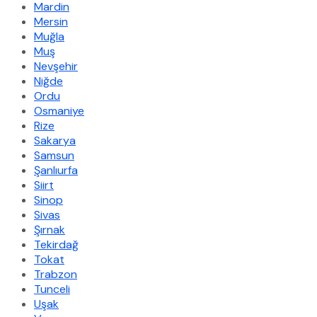
Mardin
Mersin
Muğla
Muş
Nevşehir
Niğde
Ordu
Osmaniye
Rize
Sakarya
Samsun
Şanlıurfa
Siirt
Sinop
Sivas
Şırnak
Tekirdağ
Tokat
Trabzon
Tunceli
Uşak