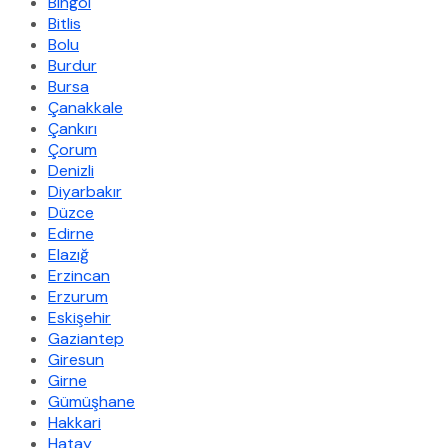
Bingöl
Bitlis
Bolu
Burdur
Bursa
Çanakkale
Çankırı
Çorum
Denizli
Diyarbakır
Düzce
Edirne
Elazığ
Erzincan
Erzurum
Eskişehir
Gaziantep
Giresun
Girne
Gümüşhane
Hakkari
Hatay