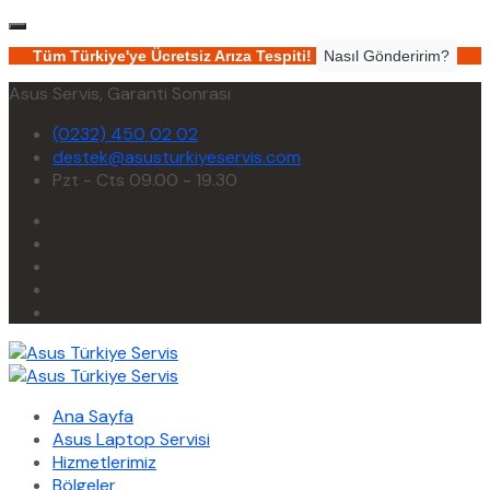
Tüm Türkiye'ye Ücretsiz Arıza Tespiti!
Nasıl Gönderirim?
Asus Servis, Garanti Sonrası
(0232) 450 02 02
destek@asusturkiyeservis.com
Pzt - Cts 09.00 - 19.30
Ana Sayfa
Asus Laptop Servisi
Hizmetlerimiz
Bölgeler