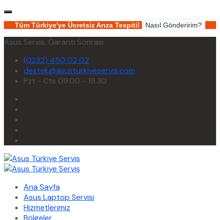
Tüm Türkiye'ye Ücretsiz Arıza Tespiti!
Nasıl Gönderirim?
Asus Servis, Garanti Sonrası
(0232) 450 02 02
destek@asusturkiyeservis.com
Pzt - Cts 09.00 - 19.30
Ana Sayfa
Asus Laptop Servisi
Hizmetlerimiz
Bölgeler