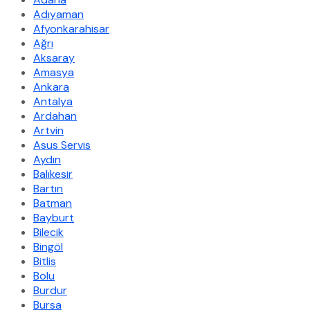
Adıyaman
Afyonkarahisar
Ağrı
Aksaray
Amasya
Ankara
Antalya
Ardahan
Artvin
Asus Servis
Aydın
Balıkesir
Bartın
Batman
Bayburt
Bilecik
Bingöl
Bitlis
Bolu
Burdur
Bursa