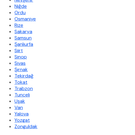
Niğde
Ordu
Osmaniye
Rize
Sakarya
Samsun
Şanlıurfa
Siirt
Sinop
Sivas
Şırnak
Tekirdağ
Tokat
Trabzon
Tunceli
Uşak
Van
Yalova
Yozgat
Zonguldak