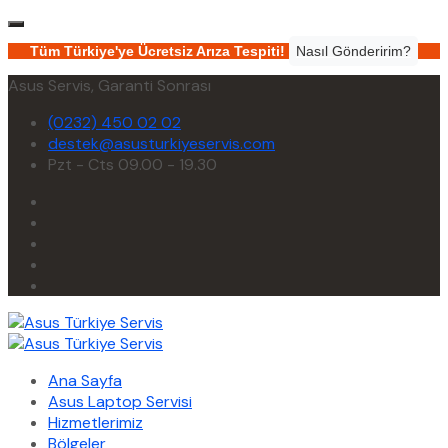
Tüm Türkiye'ye Ücretsiz Arıza Tespiti!
Nasıl Gönderirim?
Asus Servis, Garanti Sonrası
(0232) 450 02 02
destek@asusturkiyeservis.com
Pzt - Cts 09.00 - 19.30
Ana Sayfa
Asus Laptop Servisi
Hizmetlerimiz
Bölgeler