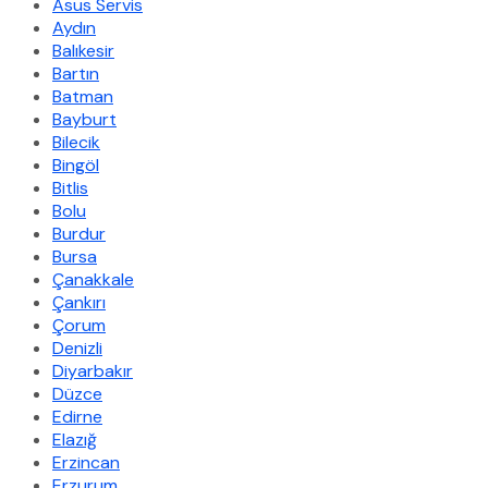
Asus Servis
Aydın
Balıkesir
Bartın
Batman
Bayburt
Bilecik
Bingöl
Bitlis
Bolu
Burdur
Bursa
Çanakkale
Çankırı
Çorum
Denizli
Diyarbakır
Düzce
Edirne
Elazığ
Erzincan
Erzurum