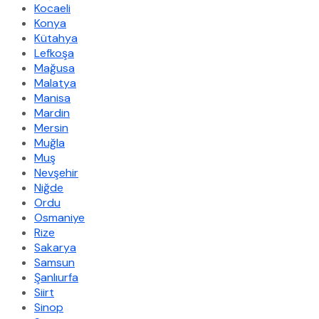
Kocaeli
Konya
Kütahya
Lefkoşa
Mağusa
Malatya
Manisa
Mardin
Mersin
Muğla
Muş
Nevşehir
Niğde
Ordu
Osmaniye
Rize
Sakarya
Samsun
Şanlıurfa
Siirt
Sinop