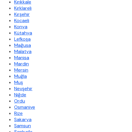
Kırıkkale
Kırklareli
Kırşehir
Kocaeli
Konya
Kütahya
Lefkoşa
Mağusa
Malatya
Manisa
Mardin
Mersin
Muğla
Muş
Nevşehir
Niğde
Ordu
Osmaniye
Rize
Sakarya
Samsun
Şanlıurfa