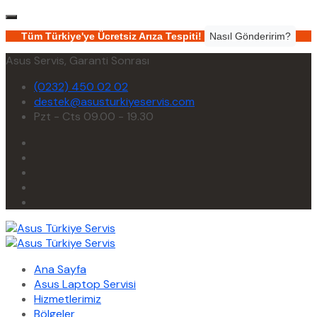
Tüm Türkiye'ye Ücretsiz Arıza Tespiti!
Nasıl Gönderirim?
Asus Servis, Garanti Sonrası
(0232) 450 02 02
destek@asusturkiyeservis.com
Pzt - Cts 09.00 - 19.30
Ana Sayfa
Asus Laptop Servisi
Hizmetlerimiz
Bölgeler