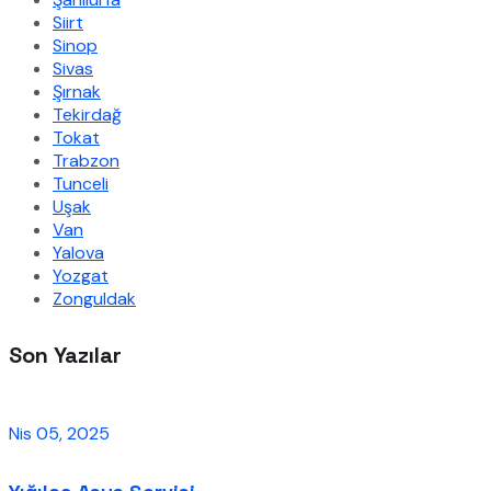
Siirt
Sinop
Sivas
Şırnak
Tekirdağ
Tokat
Trabzon
Tunceli
Uşak
Van
Yalova
Yozgat
Zonguldak
Son Yazılar
Nis 05, 2025