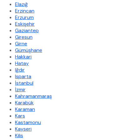
Elazığ
Erzincan
Erzurum
Eskişehir
Gaziantep
Giresun
Girne
Gümüşhane
Hakkari
Hatay
Iğdır
Isparta
İstanbul
İzmir
Kahramanmaraş
Karabük
Karaman
Kars
Kastamonu
Kayseri
Kilis