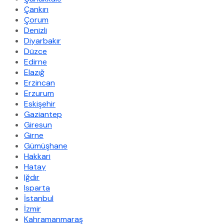
Çankırı
Çorum
Denizli
Diyarbakır
Düzce
Edirne
Elazığ
Erzincan
Erzurum
Eskişehir
Gaziantep
Giresun
Girne
Gümüşhane
Hakkari
Hatay
Iğdır
Isparta
İstanbul
İzmir
Kahramanmaraş