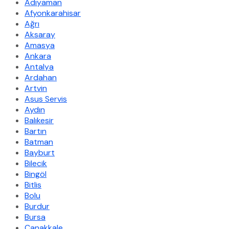
Adıyaman
Afyonkarahisar
Ağrı
Aksaray
Amasya
Ankara
Antalya
Ardahan
Artvin
Asus Servis
Aydın
Balıkesir
Bartın
Batman
Bayburt
Bilecik
Bingöl
Bitlis
Bolu
Burdur
Bursa
Çanakkale