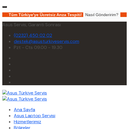
Tüm Türkiye'ye Ücretsiz Arıza Tespiti!
Nasıl Gönderirim?
Asus Servis, Garanti Sonrası
(0232) 450 02 02
destek@asusturkiyeservis.com
Pzt - Cts 09.00 - 19.30
Ana Sayfa
Asus Laptop Servisi
Hizmetlerimiz
Bölgeler