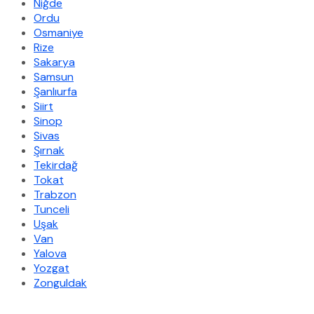
Niğde
Ordu
Osmaniye
Rize
Sakarya
Samsun
Şanlıurfa
Siirt
Sinop
Sivas
Şırnak
Tekirdağ
Tokat
Trabzon
Tunceli
Uşak
Van
Yalova
Yozgat
Zonguldak