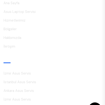
Ana Sayfa
Asus Laptop Servisi
Hizmetlerimiz
Bölgeler
Hakkımızda
İletişim
Hizmetlerimiz
İzmir Asus Servis
İstanbul Asus Servis
Ankara Asus Servis
İzmir Asus Servis