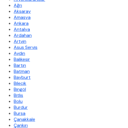
Ağrı
Aksaray
Amasya
Ankara
Antalya
Ardahan
Artvin
Asus Servis
Aydın
Balıkesir
Bartın
Batman
Bayburt
Bilecik
Bingöl
Bitlis
Bolu
Burdur
Bursa
Çanakkale
Çankırı