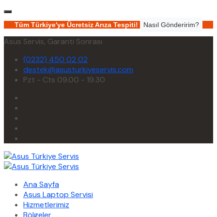
Tüm Türkiye'ye Ücretsiz Arıza Tespiti!
Nasıl Gönderirim?
Asus Servis, Garanti Sonrası
(0232) 450 02 02
destek@asusturkiyeservis.com
Pzt - Cts 09.00 - 19.30
Ana Sayfa
Asus Laptop Servisi
Hizmetlerimiz
Bölgeler