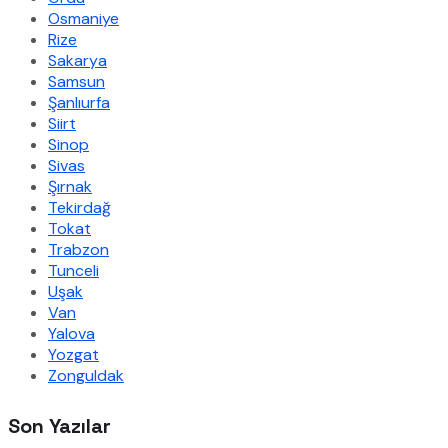
Osmaniye
Rize
Sakarya
Samsun
Şanlıurfa
Siirt
Sinop
Sivas
Şırnak
Tekirdağ
Tokat
Trabzon
Tunceli
Uşak
Van
Yalova
Yozgat
Zonguldak
Son Yazılar