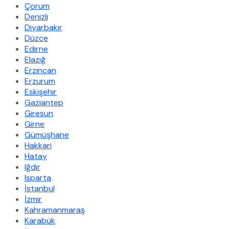
Çorum
Denizli
Diyarbakır
Düzce
Edirne
Elazığ
Erzincan
Erzurum
Eskişehir
Gaziantep
Giresun
Girne
Gümüşhane
Hakkari
Hatay
Iğdır
Isparta
İstanbul
İzmir
Kahramanmaraş
Karabük